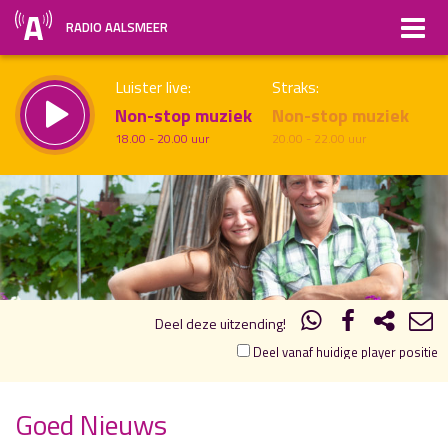
RADIO AALSMEER
Luister live:
Straks:
Non-stop muziek
Non-stop muziek
18.00 - 20.00 uur
20.00 - 22.00 uur
21.00
22.00
uur 1 van 1
Vorig uur
Volgend uur
Inklappen
Deel deze uitzending!
Deel vanaf huidige player positie
Goed Nieuws