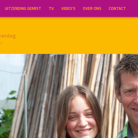
UITZENDING GEMIST
TV
VIDEO’S
OVER ONS
CONTACT
terdag
ur