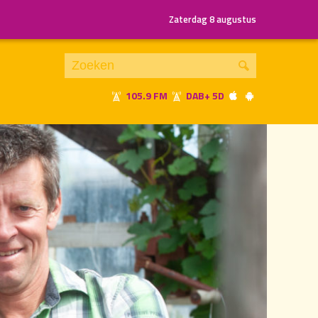
Zaterdag 8 augustus
105.9 FM
DAB+ 5D
Je luistert nu naar
uur 1 van 1
«
Vorig uur
Volgend uur
»
22.00