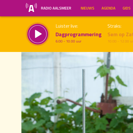
RADIO AALSMEER
NIEUWS
AGENDA
GIDS
Luister live:
Straks:
Dagprogrammering
Sem op Za
6.00 - 10.00 uur
10.00 - 12.00 u
21.00
Inklappen