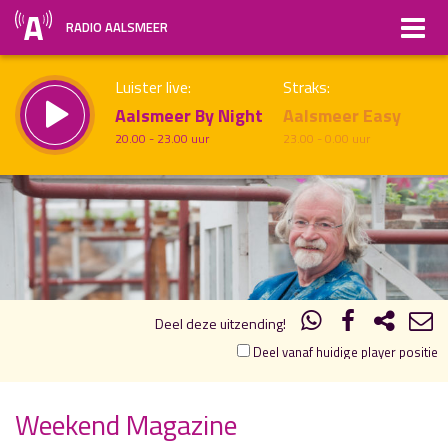
RADIO AALSMEER
Luister live:
Straks:
Aalsmeer By Night
Aalsmeer Easy
20.00 - 23.00 uur
23.00 - 0.00 uur
12.00
13.00
uur 1 van 1
Vorig uur
Volgend uur
Inklappen
Deel deze uitzending!
Deel vanaf huidige player positie
Weekend Magazine