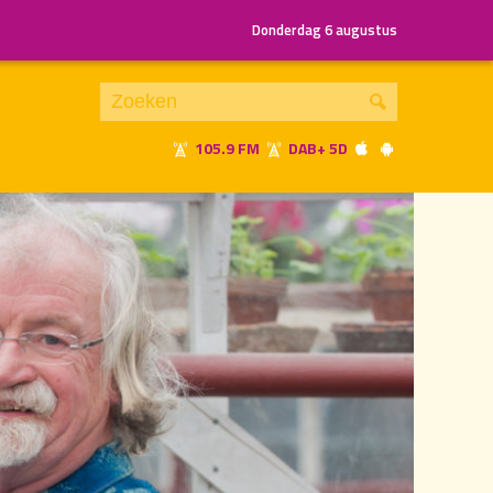
Donderdag 6 augustus
105.9 FM
DAB+ 5D
Je luistert nu naar
uur 1 van 1
«
Vorig uur
Volgend uur
»
13.00