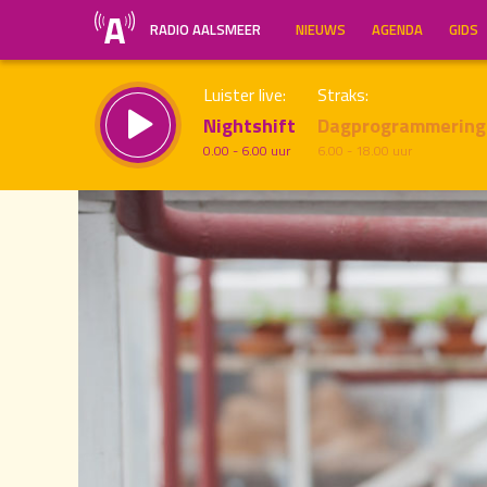
RADIO AALSMEER
NIEUWS
AGENDA
GIDS
Luister live:
Straks:
Nightshift
Dagprogrammering
0.00 - 6.00 uur
6.00 - 18.00 uur
12.00
Inklappen