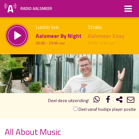
RADIO AALSMEER
Luister live:
Straks:
Aalsmeer By Night
Aalsmeer Easy
20.00 - 23.00 uur
23.00 - 0.00 uur
18.00
19.00
uur 1 van 2
Vorig uur
Volgend uur
Inklappen
Deel deze uitzending!
Deel vanaf huidige player positie
All About Music