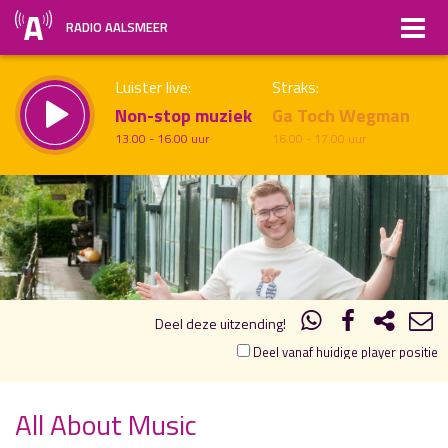
RADIO AALSMEER
Luister live:
Straks:
Non-stop muziek
Ga Toch Wegman
13.00 - 16.00 uur
16.00 - 17.00 uur
18.00
19.00
uur 1 van 2
Vorig uur
Volgend uur
Inklappen
Deel deze uitzending!
Deel vanaf huidige player positie
All About Music