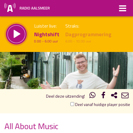
RADIO AALSMEER
Luister live:
Straks:
Nightshift
Dagprogrammering
0.00 - 6.00 uur
6.00 - 10.00 uur
18.00
19.00
uur 1 van 2
Vorig uur
Volgend uur
Inklappen
Deel deze uitzending!
Deel vanaf huidige player positie
All About Music