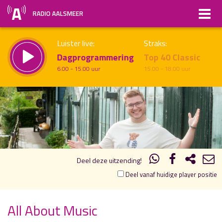
RADIO AALSMEER
Luister live:
Straks:
Dagprogrammering
Top 40 Classic
6.00 - 15.00 uur
15.00 - 18.00 uur
18.00
19.00
uur 1 van 2
Vorig uur
Volgend uur
Inklappen
Deel deze uitzending!
Deel vanaf huidige player positie
All About Music