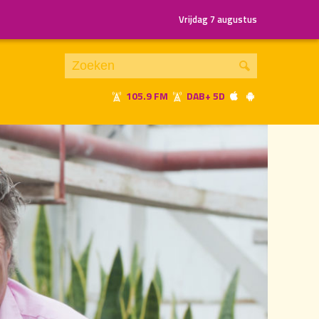
Vrijdag 7 augustus
105.9 FM
DAB+ 5D
Je luistert nu naar
uur 1 van 2
«
Vorig uur
Volgend uur
»
21.00