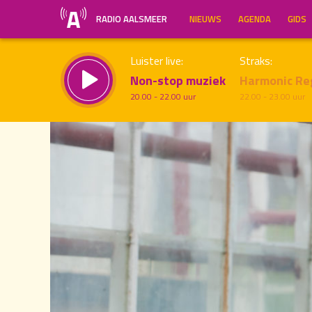
RADIO AALSMEER
NIEUWS
AGENDA
GIDS
Luister live:
Straks:
Non-stop muziek
Harmonic Re
20.00 - 22.00 uur
22.00 - 23.00 uur
20.00
Inklappen