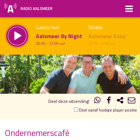
RADIO AALSMEER
Luister live:
Straks:
Aalsmeer By Night
Aalsmeer Easy
20.00 - 23.00 uur
23.00 - 0.00 uur
20.00
21.00
uur 1 van 2
Vorig uur
Volgend uur
Inklappen
Deel deze uitzending!
Deel vanaf huidige player positie
Ondernemerscafé