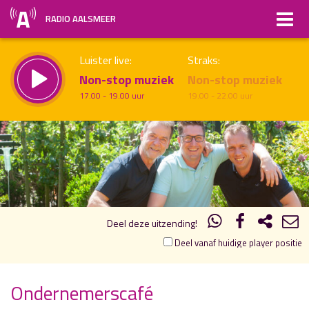
RADIO AALSMEER
Luister live:
Straks:
Non-stop muziek
Non-stop muziek
17.00 - 19.00 uur
19.00 - 22.00 uur
20.00
21.00
uur 1 van 2
Vorig uur
Volgend uur
Inklappen
Deel deze uitzending!
Deel vanaf huidige player positie
Ondernemerscafé