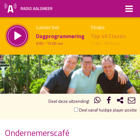
RADIO AALSMEER
Luister live:
Straks:
Dagprogrammering
Top 40 Classic
6.00 - 15.00 uur
15.00 - 18.00 uur
20.00
21.00
uur 1 van 1
Vorig uur
Volgend uur
Inklappen
Deel deze uitzending!
Deel vanaf huidige player positie
Ondernemerscafé