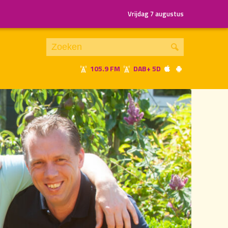
Vrijdag 7 augustus
105.9 FM
DAB+ 5D
Je luistert nu naar
uur 1 van 2
«
Vorig uur
Volgend uur
»
21.00