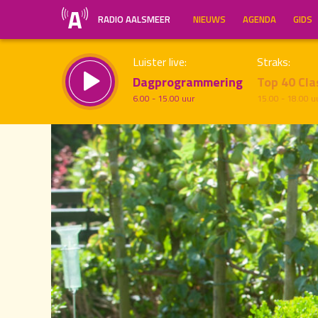
RADIO AALSMEER
NIEUWS
AGENDA
GIDS
Luister live:
Straks:
Dagprogrammering
Top 40 Cla
6.00 - 15.00 uur
15.00 - 18.00 u
20.00
Inklappen