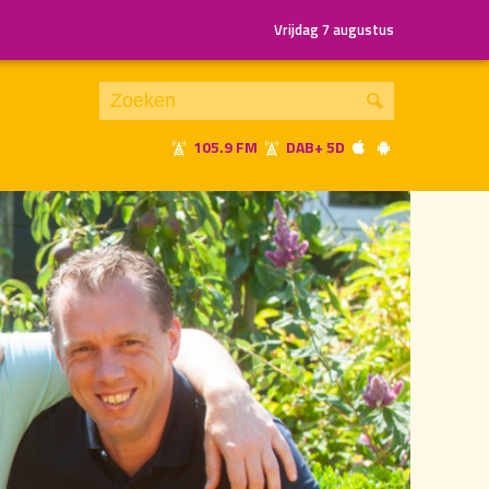
Vrijdag 7 augustus
105.9 FM
DAB+ 5D
Je luistert nu naar
uur 1 van 2
«
Vorig uur
Volgend uur
»
21.00