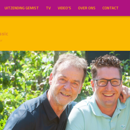
UITZENDING GEMIST
TV
VIDEO’S
OVER ONS
CONTACT
ssic
ur