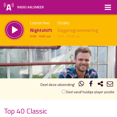
RADIO AALSMEER
Luister live:
Straks:
Nightshift
Dagprogrammering
0.00 - 6.00 uur
6.00 - 10.00 uur
15.00
16.00
uur 1 van 3
Vorig uur
Volgend uur
Inklappen
Deel deze uitzending!
Deel vanaf huidige player positie
Top 40 Classic