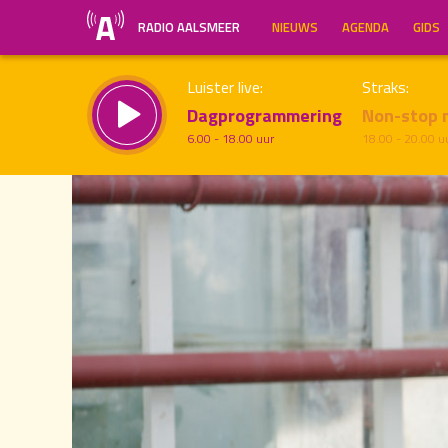
RADIO AALSMEER
NIEUWS
AGENDA
GIDS
Luister live:
Straks:
Dagprogrammering
Non-stop 
6.00 - 18.00 uur
18.00 - 20.00 u
15.00
Inklappen