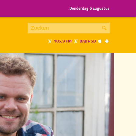
Donderdag 6 augustus
105.9 FM
DAB+ 5D
Je luistert nu naar
uur 1 van 3
«
Vorig uur
Volgend uur
»
16.00