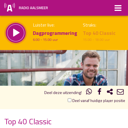
RADIO AALSMEER
Luister live:
Straks:
Dagprogrammering
Top 40 Classic
6.00 - 15.00 uur
15.00 - 18.00 uur
15.00
16.00
uur 1 van 3
Vorig uur
Volgend uur
Inklappen
Deel deze uitzending!
Deel vanaf huidige player positie
Top 40 Classic