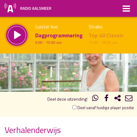
RADIO AALSMEER
Luister live:
Straks:
Dagprogrammering
Top 40 Classic
6.00 - 15.00 uur
15.00 - 18.00 uur
17.00
18.00
uur 1 van 1
Vorig uur
Volgend uur
Inklappen
Deel deze uitzending!
Deel vanaf huidige player positie
Verhalenderwijs