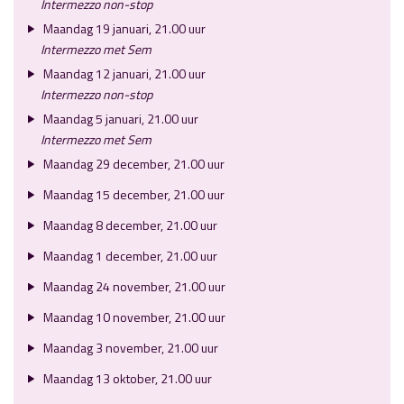
Intermezzo non-stop
Maandag 19 januari, 21.00 uur
Intermezzo met Sem
Maandag 12 januari, 21.00 uur
Intermezzo non-stop
Maandag 5 januari, 21.00 uur
Intermezzo met Sem
Maandag 29 december, 21.00 uur
Maandag 15 december, 21.00 uur
Maandag 8 december, 21.00 uur
Maandag 1 december, 21.00 uur
Maandag 24 november, 21.00 uur
Maandag 10 november, 21.00 uur
Maandag 3 november, 21.00 uur
Maandag 13 oktober, 21.00 uur