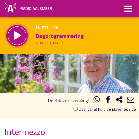
RADIO AALSMEER
Luister live:
Dagprogrammering
6.00 - 10.00 uur
Straks:
21.00
22.00
Sem op Zaterdag
uur 1 van 2
10.00 - 12.00 uur
Vorig uur
Volgend uur
Inklappen
Deel deze uitzending!
Deel vanaf huidige player positie
Intermezzo