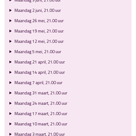
Maandag 2 juni, 21.00 uur
Maandag 26 mei, 21.00 uur
Maandag 19 mei, 21.00 uur
Maandag 12 mei, 21.00 uur
Maandag 5 mei, 21.00 uur
Maandag 21 april, 21.00 uur
Maandag 14 april, 21.00 uur
Maandag 7 april, 21.00 uur
Maandag 31 maart, 21.00 uur
Maandag 24 maart, 21.00 uur
Maandag 17 maart, 21.00 uur
Maandag 10 maart, 21.00 uur
Maandag 3 maart, 21.00 uur