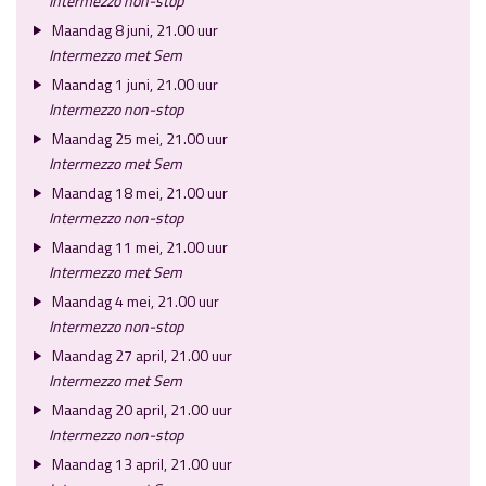
Intermezzo non-stop
Maandag 8 juni, 21.00 uur
Intermezzo met Sem
Maandag 1 juni, 21.00 uur
Intermezzo non-stop
Maandag 25 mei, 21.00 uur
Intermezzo met Sem
Maandag 18 mei, 21.00 uur
Intermezzo non-stop
Maandag 11 mei, 21.00 uur
Intermezzo met Sem
Maandag 4 mei, 21.00 uur
Intermezzo non-stop
Maandag 27 april, 21.00 uur
Intermezzo met Sem
Maandag 20 april, 21.00 uur
Intermezzo non-stop
Maandag 13 april, 21.00 uur