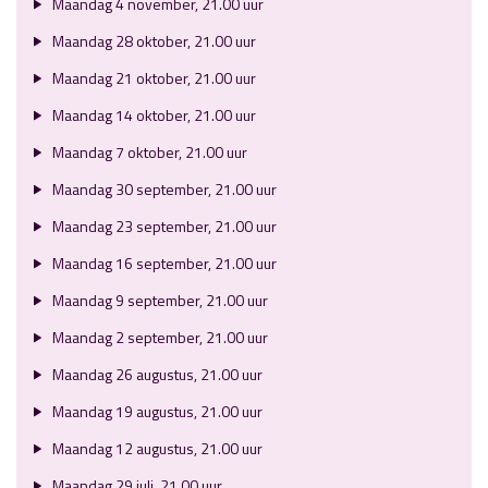
Maandag 4 november, 21.00 uur
Maandag 28 oktober, 21.00 uur
Maandag 21 oktober, 21.00 uur
Maandag 14 oktober, 21.00 uur
Maandag 7 oktober, 21.00 uur
Maandag 30 september, 21.00 uur
Maandag 23 september, 21.00 uur
Maandag 16 september, 21.00 uur
Maandag 9 september, 21.00 uur
Maandag 2 september, 21.00 uur
Maandag 26 augustus, 21.00 uur
Maandag 19 augustus, 21.00 uur
Maandag 12 augustus, 21.00 uur
Maandag 29 juli, 21.00 uur