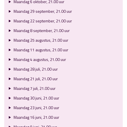
Maandag 6 oktober, 21.00 uur
Maandag 29 september, 21.00 uur
Maandag 22 september, 21.00 uur
Maandag 8 september, 21.00 uur
Maandag 25 augustus, 21.00 uur
Maandag 11 augustus, 21.00 uur
Maandag 4 augustus, 21.00 uur
Maandag 28 juli, 21.00 uur
Maandag 21 juli, 21.00 uur
Maandag 7 juli, 21.00 uur
Maandag 30 juni, 21.00 uur
Maandag 23 juni, 21.00 uur
Maandag 16 juni, 21.00 uur
Maandag 9 juni, 21.00 uur