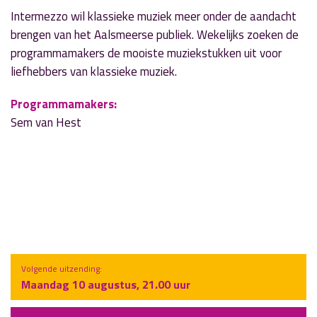
Intermezzo wil klassieke muziek meer onder de aandacht
brengen van het Aalsmeerse publiek. Wekelijks zoeken de
programmamakers de mooiste muziekstukken uit voor
liefhebbers van klassieke muziek.
Programmamakers:
Sem van Hest
Volgende uitzending:
Maandag 10 augustus, 21.00 uur