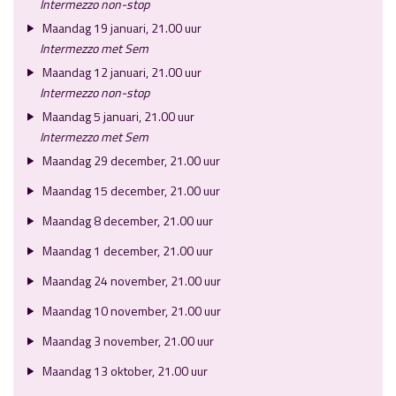
Intermezzo non-stop
Maandag 19 januari, 21.00 uur
Intermezzo met Sem
Maandag 12 januari, 21.00 uur
Intermezzo non-stop
Maandag 5 januari, 21.00 uur
Intermezzo met Sem
Maandag 29 december, 21.00 uur
Maandag 15 december, 21.00 uur
Maandag 8 december, 21.00 uur
Maandag 1 december, 21.00 uur
Maandag 24 november, 21.00 uur
Maandag 10 november, 21.00 uur
Maandag 3 november, 21.00 uur
Maandag 13 oktober, 21.00 uur