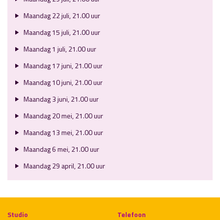
Maandag 22 juli, 21.00 uur
Maandag 15 juli, 21.00 uur
Maandag 1 juli, 21.00 uur
Maandag 17 juni, 21.00 uur
Maandag 10 juni, 21.00 uur
Maandag 3 juni, 21.00 uur
Maandag 20 mei, 21.00 uur
Maandag 13 mei, 21.00 uur
Maandag 6 mei, 21.00 uur
Maandag 29 april, 21.00 uur
Studio
Telefoon