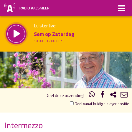
RADIO AALSMEER
Luister live:
Sem op Zaterdag
10.00 - 12.00 uur
Straks:
21.00
22.00
Weekend Magazine
uur 1 van 2
12.00 - 13.00 uur
Vorig uur
Volgend uur
Inklappen
Deel deze uitzending!
Deel vanaf huidige player positie
Intermezzo