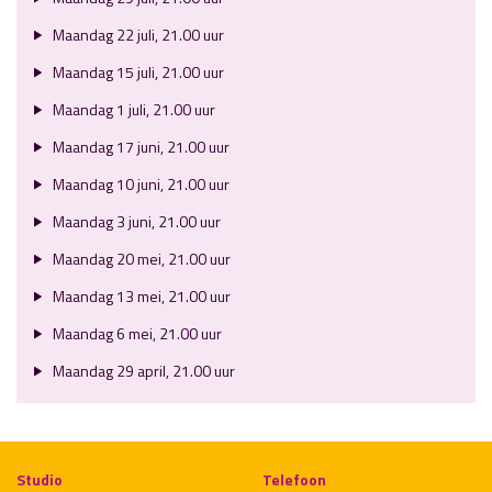
Maandag 22 juli, 21.00 uur
Maandag 15 juli, 21.00 uur
Maandag 1 juli, 21.00 uur
Maandag 17 juni, 21.00 uur
Maandag 10 juni, 21.00 uur
Maandag 3 juni, 21.00 uur
Maandag 20 mei, 21.00 uur
Maandag 13 mei, 21.00 uur
Maandag 6 mei, 21.00 uur
Maandag 29 april, 21.00 uur
Studio
Telefoon