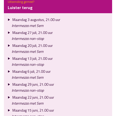
Uitzending gemist?
Luister terug
Maandag 3 augustus, 21.00 uur
Intermezzo met Sem
Maandag 27 juli, 21.00 uur
Intermezzo non-stop
Maandag 20 juli, 21.00 uur
Intermezzo met Sem
Maandag 13 juli, 21.00 uur
Intermezzo non-stop
Maandag 6 juli, 21.00 uur
Intermezzo met Sem
Maandag 29 juni, 21.00 uur
Intermezzo non-stop
Maandag 22 juni, 21.00 uur
Intermezzo met Sem
Maandag 15 juni, 21.00 uur