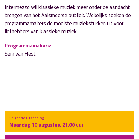
Intermezzo wil klassieke muziek meer onder de aandacht
brengen van het Aalsmeerse publiek. Wekelijks zoeken de
programmamakers de mooiste muziekstukken uit voor
liefhebbers van klassieke muziek.
Programmamakers:
Sem van Hest
Volgende uitzending:
Maandag 10 augustus, 21.00 uur