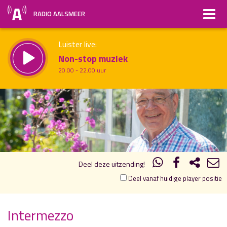
RADIO AALSMEER
Luister live:
Non-stop muziek
20.00 - 22.00 uur
Straks:
21.00
22.00
Harmonic Regatta
uur 1 van 2
22.00 - 23.00 uur
Vorig uur
Volgend uur
Inklappen
Deel deze uitzending!
Deel vanaf huidige player positie
Intermezzo