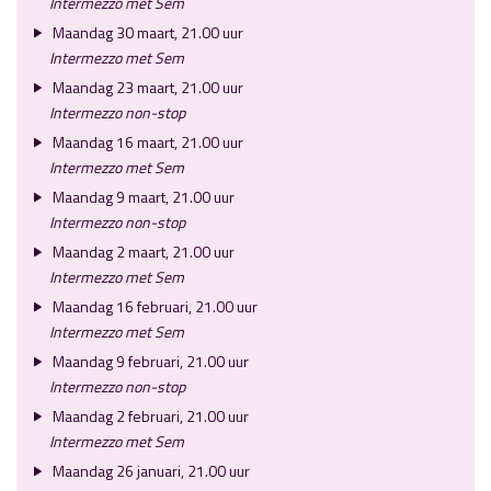
Intermezzo met Sem
Maandag 30 maart, 21.00 uur
Intermezzo met Sem
Maandag 23 maart, 21.00 uur
Intermezzo non-stop
Maandag 16 maart, 21.00 uur
Intermezzo met Sem
Maandag 9 maart, 21.00 uur
Intermezzo non-stop
Maandag 2 maart, 21.00 uur
Intermezzo met Sem
Maandag 16 februari, 21.00 uur
Intermezzo met Sem
Maandag 9 februari, 21.00 uur
Intermezzo non-stop
Maandag 2 februari, 21.00 uur
Intermezzo met Sem
Maandag 26 januari, 21.00 uur