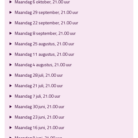
Maandag 6 oktober, 21.00 uur
Maandag 29 september, 21.00 uur
Maandag 22 september, 21.00 uur
Maandag 8 september, 21.00 uur
Maandag 25 augustus, 21.00 uur
Maandag 11 augustus, 21.00 uur
Maandag 4 augustus, 21.00 uur
Maandag 28 juli, 21.00 uur
Maandag 21 juli, 21.00 uur
Maandag 7 juli, 21.00 uur
Maandag 30 juni, 21.00 uur
Maandag 23 juni, 21.00 uur
Maandag 16 juni, 21.00 uur
Maandag 9 juni, 21.00 uur