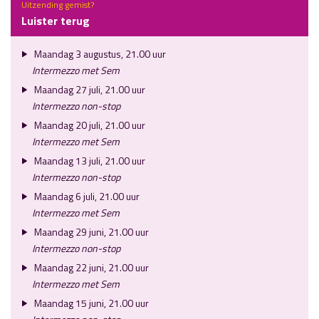
Uitzending gemist?
Luister terug
Maandag 3 augustus, 21.00 uur
Intermezzo met Sem
Maandag 27 juli, 21.00 uur
Intermezzo non-stop
Maandag 20 juli, 21.00 uur
Intermezzo met Sem
Maandag 13 juli, 21.00 uur
Intermezzo non-stop
Maandag 6 juli, 21.00 uur
Intermezzo met Sem
Maandag 29 juni, 21.00 uur
Intermezzo non-stop
Maandag 22 juni, 21.00 uur
Intermezzo met Sem
Maandag 15 juni, 21.00 uur