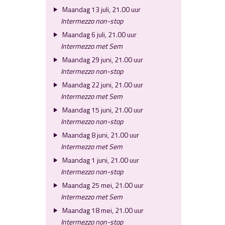
Maandag 13 juli, 21.00 uur
Intermezzo non-stop
Maandag 6 juli, 21.00 uur
Intermezzo met Sem
Maandag 29 juni, 21.00 uur
Intermezzo non-stop
Maandag 22 juni, 21.00 uur
Intermezzo met Sem
Maandag 15 juni, 21.00 uur
Intermezzo non-stop
Maandag 8 juni, 21.00 uur
Intermezzo met Sem
Maandag 1 juni, 21.00 uur
Intermezzo non-stop
Maandag 25 mei, 21.00 uur
Intermezzo met Sem
Maandag 18 mei, 21.00 uur
Intermezzo non-stop