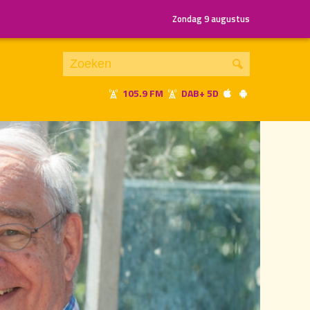
Zondag 9 augustus
105.9 FM
DAB+ 5D
Je luistert nu naar
uur 1 van 2
«
Vorig uur
Volgend uur
»
22.00