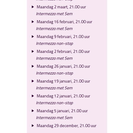
Maandag 2 maart, 21.00 uur
Intermezzo met Sem
Maandag 16 februari, 21.00 uur
Intermezzo met Sem
Maandag 9 februari, 21.00 uur
Intermezzo non-stop
Maandag 2 februari, 21.00 uur
Intermezzo met Sem
Maandag 26 januari, 21.00 uur
Intermezzo non-stop
Maandag 19 januari, 21.00 uur
Intermezzo met Sem
Maandag 12 januari, 21.00 uur
Intermezzo non-stop
Maandag 5 januari, 21.00 uur
Intermezzo met Sem
Maandag 29 december, 21.00 uur