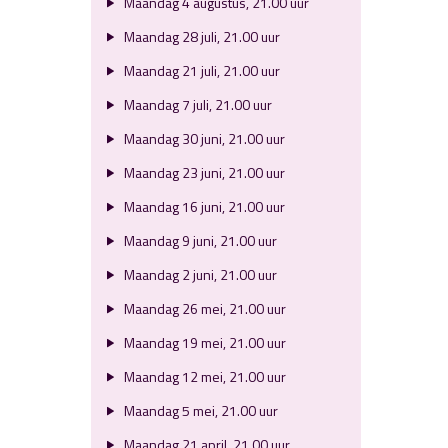
Maandag 4 augustus, 21.00 uur
Maandag 28 juli, 21.00 uur
Maandag 21 juli, 21.00 uur
Maandag 7 juli, 21.00 uur
Maandag 30 juni, 21.00 uur
Maandag 23 juni, 21.00 uur
Maandag 16 juni, 21.00 uur
Maandag 9 juni, 21.00 uur
Maandag 2 juni, 21.00 uur
Maandag 26 mei, 21.00 uur
Maandag 19 mei, 21.00 uur
Maandag 12 mei, 21.00 uur
Maandag 5 mei, 21.00 uur
Maandag 21 april, 21.00 uur