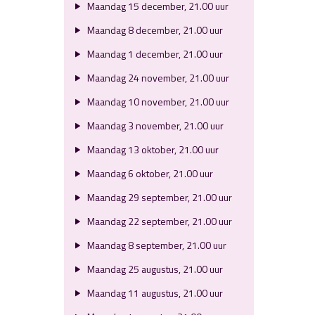
Maandag 15 december, 21.00 uur
Maandag 8 december, 21.00 uur
Maandag 1 december, 21.00 uur
Maandag 24 november, 21.00 uur
Maandag 10 november, 21.00 uur
Maandag 3 november, 21.00 uur
Maandag 13 oktober, 21.00 uur
Maandag 6 oktober, 21.00 uur
Maandag 29 september, 21.00 uur
Maandag 22 september, 21.00 uur
Maandag 8 september, 21.00 uur
Maandag 25 augustus, 21.00 uur
Maandag 11 augustus, 21.00 uur