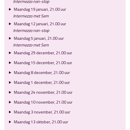
Intermezzo non-stop
Maandag 19 januari, 21.00 uur
Intermezzo met Sem
Maandag 12 januari, 21.00 uur
Intermezzo non-stop
Maandag 5 januari, 21.00 uur
Intermezzo met Sem
Maandag 29 december, 21.00 uur
Maandag 15 december, 21.00 uur
Maandag 8 december, 21.00 uur
Maandag 1 december, 21.00 uur
Maandag 24 november, 21.00 uur
Maandag 10 november, 21.00 uur
Maandag 3 november, 21.00 uur
Maandag 13 oktober, 21.00 uur