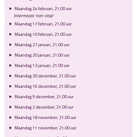
Maandag 24 februari, 21.00 uur
Intermezzo 'non-stop'
Maandag 17 februari, 21.00 uur
Maandag 10 februari, 21.00 uur
Maandag 27 januari, 21.00 uur
Maandag 20 januari, 21.00 uur
Maandag 13 januari, 21.00 uur
Maandag 30 december, 21.00 uur
Maandag 16 december, 21.00 uur
Maandag 9 december, 21.00 uur
Maandag 2 december, 21.00 uur
Maandag 18 november, 21.00 uur
Maandag 11 november, 21.00 uur