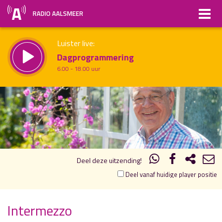
RADIO AALSMEER
Luister live:
Dagprogrammering
6.00 - 18.00 uur
Straks:
21.00
22.00
Non-stop muziek
uur 1 van 2
18.00 - 19.00 uur
Vorig uur
Volgend uur
Inklappen
Deel deze uitzending!
Deel vanaf huidige player positie
Intermezzo