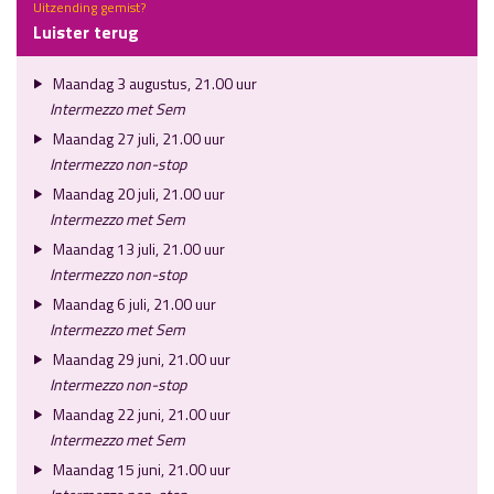
Uitzending gemist?
Luister terug
Maandag 3 augustus, 21.00 uur
Intermezzo met Sem
Maandag 27 juli, 21.00 uur
Intermezzo non-stop
Maandag 20 juli, 21.00 uur
Intermezzo met Sem
Maandag 13 juli, 21.00 uur
Intermezzo non-stop
Maandag 6 juli, 21.00 uur
Intermezzo met Sem
Maandag 29 juni, 21.00 uur
Intermezzo non-stop
Maandag 22 juni, 21.00 uur
Intermezzo met Sem
Maandag 15 juni, 21.00 uur