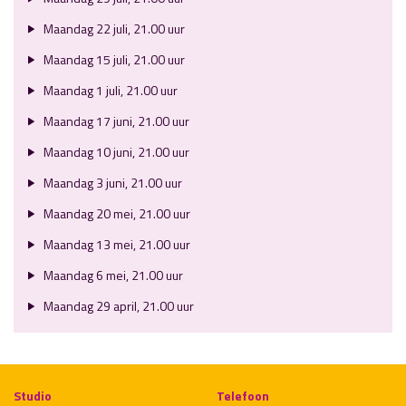
Maandag 22 juli, 21.00 uur
Maandag 15 juli, 21.00 uur
Maandag 1 juli, 21.00 uur
Maandag 17 juni, 21.00 uur
Maandag 10 juni, 21.00 uur
Maandag 3 juni, 21.00 uur
Maandag 20 mei, 21.00 uur
Maandag 13 mei, 21.00 uur
Maandag 6 mei, 21.00 uur
Maandag 29 april, 21.00 uur
Studio
Telefoon