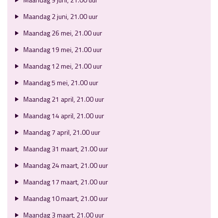
Maandag 2 juni, 21.00 uur
Maandag 26 mei, 21.00 uur
Maandag 19 mei, 21.00 uur
Maandag 12 mei, 21.00 uur
Maandag 5 mei, 21.00 uur
Maandag 21 april, 21.00 uur
Maandag 14 april, 21.00 uur
Maandag 7 april, 21.00 uur
Maandag 31 maart, 21.00 uur
Maandag 24 maart, 21.00 uur
Maandag 17 maart, 21.00 uur
Maandag 10 maart, 21.00 uur
Maandag 3 maart, 21.00 uur