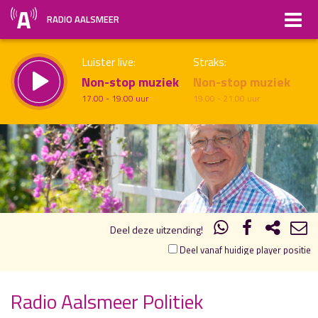
RADIO AALSMEER
Luister live:
Straks:
Non-stop muziek
Non-stop muziek
17.00 - 19.00 uur
19.00 - 21.00 uur
19.00
20.00
uur 1 van 1
Vorig uur
Volgend uur
Inklappen
Deel deze uitzending!
Deel vanaf huidige player positie
Radio Aalsmeer Politiek