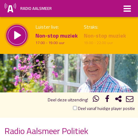
RADIO AALSMEER
Luister live:
Straks:
Non-stop muziek
Non-stop muziek
17.00 - 19.00 uur
19.00 - 22.00 uur
19.00
20.00
uur 1 van 1
Vorig uur
Volgend uur
Inklappen
Deel deze uitzending!
Deel vanaf huidige player positie
Radio Aalsmeer Politiek