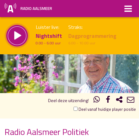
RADIO AALSMEER
Luister live:
Straks:
Nightshift
Dagprogrammering
0.00 - 6.00 uur
6.00 - 10.00 uur
19.00
20.00
uur 1 van 1
Vorig uur
Volgend uur
Inklappen
Deel deze uitzending!
Deel vanaf huidige player positie
Radio Aalsmeer Politiek