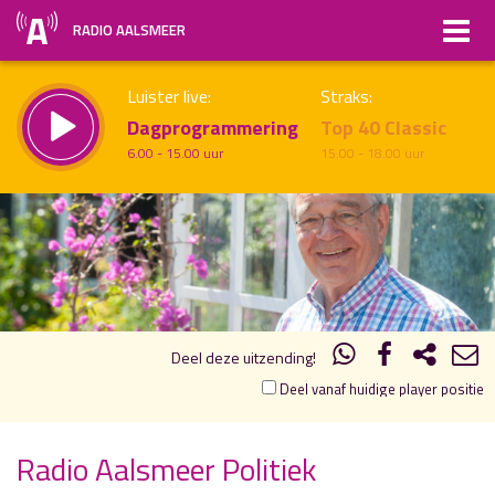
RADIO AALSMEER
Luister live:
Straks:
Dagprogrammering
Top 40 Classic
6.00 - 15.00 uur
15.00 - 18.00 uur
19.00
20.00
uur 1 van 1
Vorig uur
Volgend uur
Inklappen
Deel deze uitzending!
Deel vanaf huidige player positie
Radio Aalsmeer Politiek