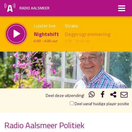
RADIO AALSMEER
Luister live:
Straks:
Nightshift
Dagprogrammering
0.00 - 6.00 uur
6.00 - 10.00 uur
19.00
20.00
uur 1 van 1
Vorig uur
Volgend uur
Inklappen
Deel deze uitzending!
Deel vanaf huidige player positie
Radio Aalsmeer Politiek