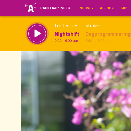
RADIO AALSMEER
NIEUWS
AGENDA
GIDS
Luister live:
Straks:
Nightshift
Dagprogrammering
0.00 - 6.00 uur
6.00 - 15.00 uur
18.00
Inklappen