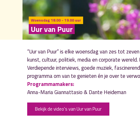
Woensdag 18.00 - 19.00 uur
Uur van Puur
“Uur van Puur” is elke woensdag van zes tot zeven
kunst, cultuur, politiek, media en corporate wereld. 
Verdiepende interviews, goede muziek, fascinerende
programma om van te genieten én je over te verwo
Programmamakers:
Anna-Maria Giannattasio & Dante Heideman
Bekijk de video's van Uur van Puur