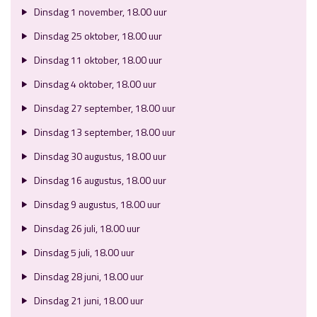
Dinsdag 1 november, 18.00 uur
Dinsdag 25 oktober, 18.00 uur
Dinsdag 11 oktober, 18.00 uur
Dinsdag 4 oktober, 18.00 uur
Dinsdag 27 september, 18.00 uur
Dinsdag 13 september, 18.00 uur
Dinsdag 30 augustus, 18.00 uur
Dinsdag 16 augustus, 18.00 uur
Dinsdag 9 augustus, 18.00 uur
Dinsdag 26 juli, 18.00 uur
Dinsdag 5 juli, 18.00 uur
Dinsdag 28 juni, 18.00 uur
Dinsdag 21 juni, 18.00 uur