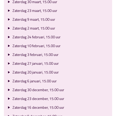
Zaterdag 30 maart, 15.00 uur
Zaterdag 23 maart, 15.00 uur
Zaterdag 9 maart, 15.00 uur
Zaterdag 2 maart, 15.00 uur
Zaterdag 24 februari, 15.00 uur
Zaterdag 10 februari, 15.00 uur
Zaterdag 3 februari, 15.00 uur
Zaterdag 27 januari, 15.00 uur
Zaterdag 20 januari, 15.00 uur
Zaterdag 6 januari, 15.00 uur
Zaterdag 30 december, 15.00 uur
Zaterdag 23 december, 15.00 uur
Zaterdag 16 december, 15.00 uur