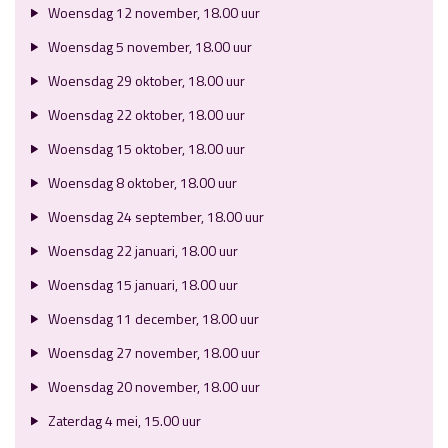
Woensdag 12 november, 18.00 uur
Woensdag 5 november, 18.00 uur
Woensdag 29 oktober, 18.00 uur
Woensdag 22 oktober, 18.00 uur
Woensdag 15 oktober, 18.00 uur
Woensdag 8 oktober, 18.00 uur
Woensdag 24 september, 18.00 uur
Woensdag 22 januari, 18.00 uur
Woensdag 15 januari, 18.00 uur
Woensdag 11 december, 18.00 uur
Woensdag 27 november, 18.00 uur
Woensdag 20 november, 18.00 uur
Zaterdag 4 mei, 15.00 uur