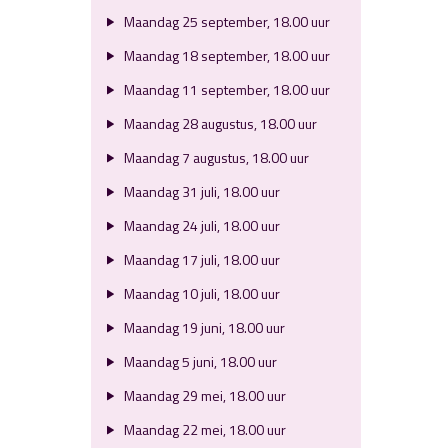
Maandag 25 september, 18.00 uur
Maandag 18 september, 18.00 uur
Maandag 11 september, 18.00 uur
Maandag 28 augustus, 18.00 uur
Maandag 7 augustus, 18.00 uur
Maandag 31 juli, 18.00 uur
Maandag 24 juli, 18.00 uur
Maandag 17 juli, 18.00 uur
Maandag 10 juli, 18.00 uur
Maandag 19 juni, 18.00 uur
Maandag 5 juni, 18.00 uur
Maandag 29 mei, 18.00 uur
Maandag 22 mei, 18.00 uur