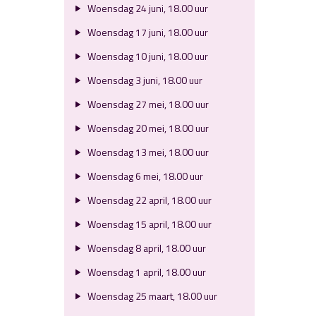
Woensdag 24 juni, 18.00 uur
Woensdag 17 juni, 18.00 uur
Woensdag 10 juni, 18.00 uur
Woensdag 3 juni, 18.00 uur
Woensdag 27 mei, 18.00 uur
Woensdag 20 mei, 18.00 uur
Woensdag 13 mei, 18.00 uur
Woensdag 6 mei, 18.00 uur
Woensdag 22 april, 18.00 uur
Woensdag 15 april, 18.00 uur
Woensdag 8 april, 18.00 uur
Woensdag 1 april, 18.00 uur
Woensdag 25 maart, 18.00 uur