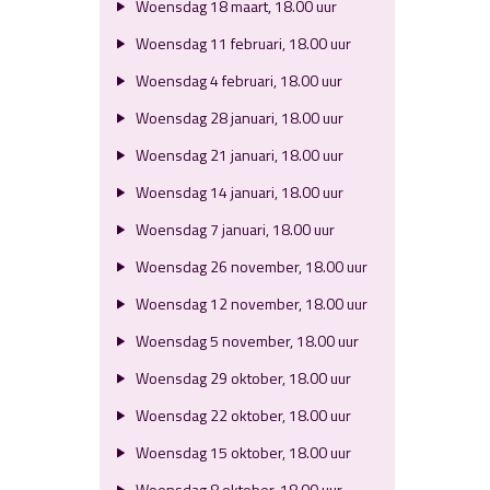
Woensdag 18 maart, 18.00 uur
Woensdag 11 februari, 18.00 uur
Woensdag 4 februari, 18.00 uur
Woensdag 28 januari, 18.00 uur
Woensdag 21 januari, 18.00 uur
Woensdag 14 januari, 18.00 uur
Woensdag 7 januari, 18.00 uur
Woensdag 26 november, 18.00 uur
Woensdag 12 november, 18.00 uur
Woensdag 5 november, 18.00 uur
Woensdag 29 oktober, 18.00 uur
Woensdag 22 oktober, 18.00 uur
Woensdag 15 oktober, 18.00 uur
Woensdag 8 oktober, 18.00 uur