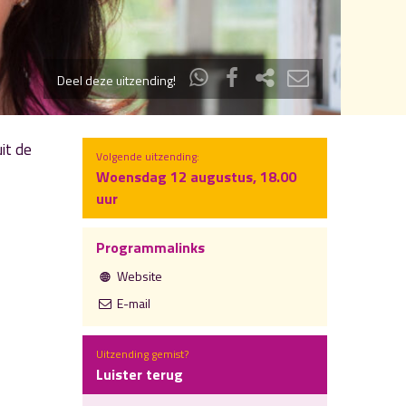
Deel deze uitzending!
it de
Volgende uitzending:
Woensdag 12 augustus, 18.00
uur
Programmalinks
Website
E-mail
Uitzending gemist?
Luister terug