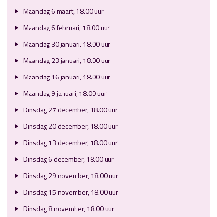
Maandag 6 maart, 18.00 uur
Maandag 6 februari, 18.00 uur
Maandag 30 januari, 18.00 uur
Maandag 23 januari, 18.00 uur
Maandag 16 januari, 18.00 uur
Maandag 9 januari, 18.00 uur
Dinsdag 27 december, 18.00 uur
Dinsdag 20 december, 18.00 uur
Dinsdag 13 december, 18.00 uur
Dinsdag 6 december, 18.00 uur
Dinsdag 29 november, 18.00 uur
Dinsdag 15 november, 18.00 uur
Dinsdag 8 november, 18.00 uur