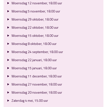
Woensdag 12 november, 18.00 uur
Woensdag 5 november, 18.00 uur
Woensdag 29 oktober, 18.00 uur
Woensdag 22 oktober, 18.00 uur
Woensdag 15 oktober, 18.00 uur
Woensdag 8 oktober, 18.00 uur
Woensdag 24 september, 18.00 uur
Woensdag 22 januari, 18.00 uur
Woensdag 15 januari, 18.00 uur
Woensdag 11 december, 18.00 uur
Woensdag 27 november, 18.00 uur
Woensdag 20 november, 18.00 uur
Zaterdag 4 mei, 15.00 uur