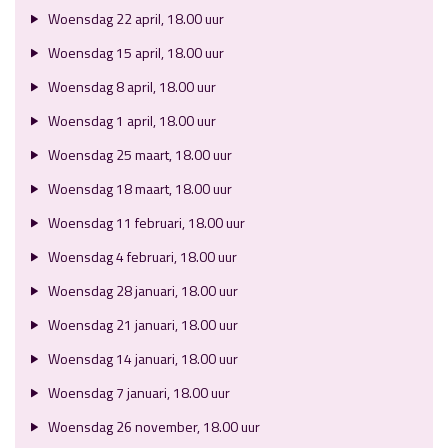
Woensdag 22 april, 18.00 uur
Woensdag 15 april, 18.00 uur
Woensdag 8 april, 18.00 uur
Woensdag 1 april, 18.00 uur
Woensdag 25 maart, 18.00 uur
Woensdag 18 maart, 18.00 uur
Woensdag 11 februari, 18.00 uur
Woensdag 4 februari, 18.00 uur
Woensdag 28 januari, 18.00 uur
Woensdag 21 januari, 18.00 uur
Woensdag 14 januari, 18.00 uur
Woensdag 7 januari, 18.00 uur
Woensdag 26 november, 18.00 uur