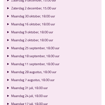
Zaterdag 9 december, 15.00 uur
Zaterdag 2 december, 15.00 uur
Maandag 30 oktober, 18.00 uur
Maandag 16 oktober, 18.00 uur
Maandag 9 oktober, 18.00 uur
Maandag 2 oktober, 18.00 uur
Maandag 25 september, 18.00 uur
Maandag 18 september, 18.00 uur
Maandag 11 september, 18.00 uur
Maandag 28 augustus, 18.00 uur
Maandag 7 augustus, 18.00 uur
Maandag 31 juli, 18.00 uur
Maandag 24 juli, 18.00 uur
Maandag 17 juli, 18.00 uur