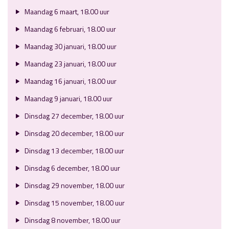
Maandag 6 maart, 18.00 uur
Maandag 6 februari, 18.00 uur
Maandag 30 januari, 18.00 uur
Maandag 23 januari, 18.00 uur
Maandag 16 januari, 18.00 uur
Maandag 9 januari, 18.00 uur
Dinsdag 27 december, 18.00 uur
Dinsdag 20 december, 18.00 uur
Dinsdag 13 december, 18.00 uur
Dinsdag 6 december, 18.00 uur
Dinsdag 29 november, 18.00 uur
Dinsdag 15 november, 18.00 uur
Dinsdag 8 november, 18.00 uur