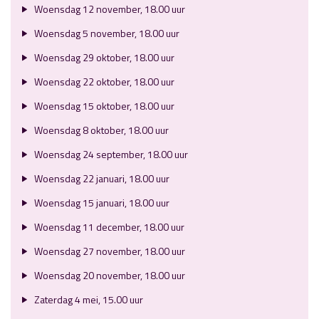
Woensdag 12 november, 18.00 uur
Woensdag 5 november, 18.00 uur
Woensdag 29 oktober, 18.00 uur
Woensdag 22 oktober, 18.00 uur
Woensdag 15 oktober, 18.00 uur
Woensdag 8 oktober, 18.00 uur
Woensdag 24 september, 18.00 uur
Woensdag 22 januari, 18.00 uur
Woensdag 15 januari, 18.00 uur
Woensdag 11 december, 18.00 uur
Woensdag 27 november, 18.00 uur
Woensdag 20 november, 18.00 uur
Zaterdag 4 mei, 15.00 uur