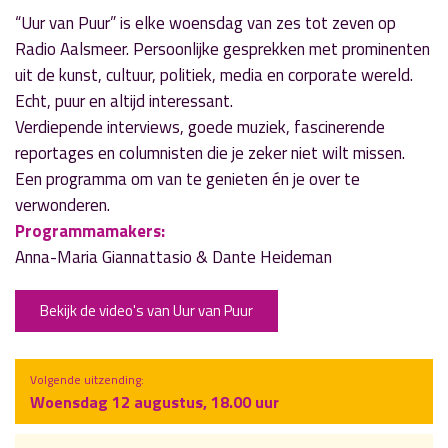
“Uur van Puur” is elke woensdag van zes tot zeven op
Radio Aalsmeer. Persoonlijke gesprekken met prominenten
uit de kunst, cultuur, politiek, media en corporate wereld.
Echt, puur en altijd interessant.
Verdiepende interviews, goede muziek, fascinerende
reportages en columnisten die je zeker niet wilt missen.
Een programma om van te genieten én je over te
verwonderen.
Programmamakers:
Anna-Maria Giannattasio & Dante Heideman
Bekijk de video's van Uur van Puur
Volgende uitzending:
Woensdag 12 augustus, 18.00 uur