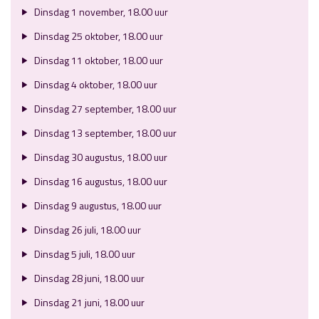
Dinsdag 1 november, 18.00 uur
Dinsdag 25 oktober, 18.00 uur
Dinsdag 11 oktober, 18.00 uur
Dinsdag 4 oktober, 18.00 uur
Dinsdag 27 september, 18.00 uur
Dinsdag 13 september, 18.00 uur
Dinsdag 30 augustus, 18.00 uur
Dinsdag 16 augustus, 18.00 uur
Dinsdag 9 augustus, 18.00 uur
Dinsdag 26 juli, 18.00 uur
Dinsdag 5 juli, 18.00 uur
Dinsdag 28 juni, 18.00 uur
Dinsdag 21 juni, 18.00 uur