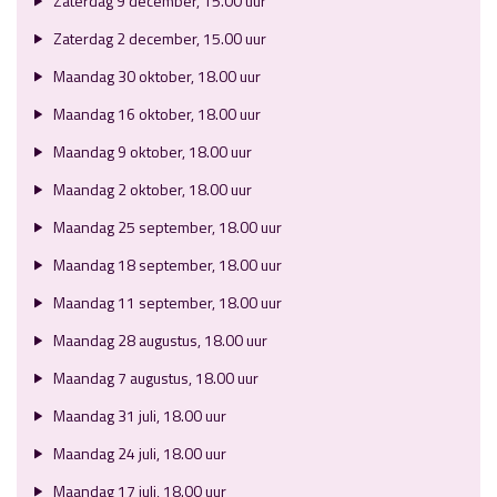
Zaterdag 9 december, 15.00 uur
Zaterdag 2 december, 15.00 uur
Maandag 30 oktober, 18.00 uur
Maandag 16 oktober, 18.00 uur
Maandag 9 oktober, 18.00 uur
Maandag 2 oktober, 18.00 uur
Maandag 25 september, 18.00 uur
Maandag 18 september, 18.00 uur
Maandag 11 september, 18.00 uur
Maandag 28 augustus, 18.00 uur
Maandag 7 augustus, 18.00 uur
Maandag 31 juli, 18.00 uur
Maandag 24 juli, 18.00 uur
Maandag 17 juli, 18.00 uur