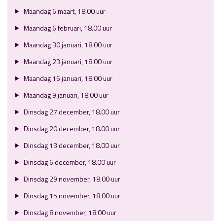
Maandag 6 maart, 18.00 uur
Maandag 6 februari, 18.00 uur
Maandag 30 januari, 18.00 uur
Maandag 23 januari, 18.00 uur
Maandag 16 januari, 18.00 uur
Maandag 9 januari, 18.00 uur
Dinsdag 27 december, 18.00 uur
Dinsdag 20 december, 18.00 uur
Dinsdag 13 december, 18.00 uur
Dinsdag 6 december, 18.00 uur
Dinsdag 29 november, 18.00 uur
Dinsdag 15 november, 18.00 uur
Dinsdag 8 november, 18.00 uur