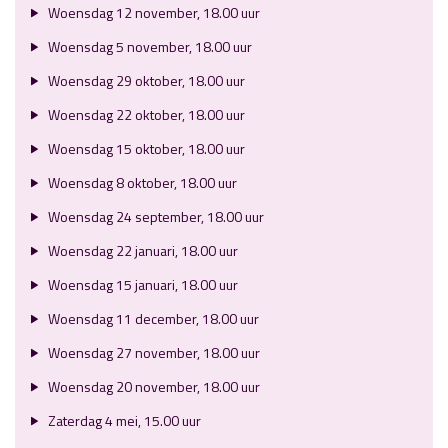
Woensdag 12 november, 18.00 uur
Woensdag 5 november, 18.00 uur
Woensdag 29 oktober, 18.00 uur
Woensdag 22 oktober, 18.00 uur
Woensdag 15 oktober, 18.00 uur
Woensdag 8 oktober, 18.00 uur
Woensdag 24 september, 18.00 uur
Woensdag 22 januari, 18.00 uur
Woensdag 15 januari, 18.00 uur
Woensdag 11 december, 18.00 uur
Woensdag 27 november, 18.00 uur
Woensdag 20 november, 18.00 uur
Zaterdag 4 mei, 15.00 uur