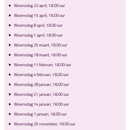
Woensdag 22 april, 18.00 uur
Woensdag 15 april, 18.00 uur
Woensdag 8 april, 18.00 uur
Woensdag 1 april, 18.00 uur
Woensdag 25 maart, 18.00 uur
Woensdag 18 maart, 18.00 uur
Woensdag 11 februari, 18.00 uur
Woensdag 4 februari, 18.00 uur
Woensdag 28 januari, 18.00 uur
Woensdag 21 januari, 18.00 uur
Woensdag 14 januari, 18.00 uur
Woensdag 7 januari, 18.00 uur
Woensdag 26 november, 18.00 uur