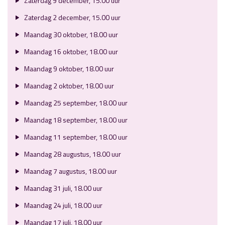
Zaterdag 9 december, 15.00 uur
Zaterdag 2 december, 15.00 uur
Maandag 30 oktober, 18.00 uur
Maandag 16 oktober, 18.00 uur
Maandag 9 oktober, 18.00 uur
Maandag 2 oktober, 18.00 uur
Maandag 25 september, 18.00 uur
Maandag 18 september, 18.00 uur
Maandag 11 september, 18.00 uur
Maandag 28 augustus, 18.00 uur
Maandag 7 augustus, 18.00 uur
Maandag 31 juli, 18.00 uur
Maandag 24 juli, 18.00 uur
Maandag 17 juli, 18.00 uur