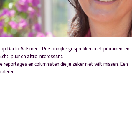
 op Radio Aalsmeer. Persoonlijke gesprekken met prominenten u
Echt, puur en altijd interessant.
 reportages en columnisten die je zeker niet wilt missen. Een
nderen.