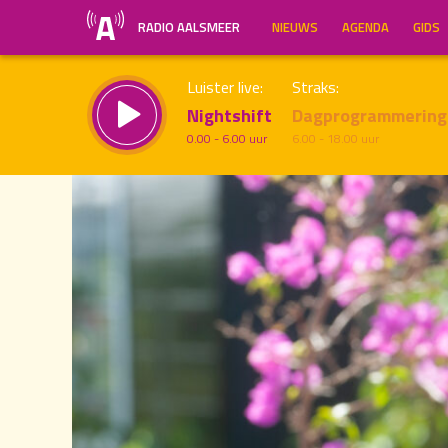
RADIO AALSMEER
NIEUWS
AGENDA
GIDS
Luister live:
Straks:
Nightshift
Dagprogrammering
0.00 - 6.00 uur
6.00 - 18.00 uur
18.00
Inklappen