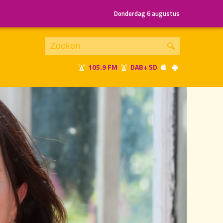
Donderdag 6 augustus
105.9 FM
DAB+ 5D
Je luistert nu naar
uur 1 van 1
«
Vorig uur
Volgend uur
»
19.00