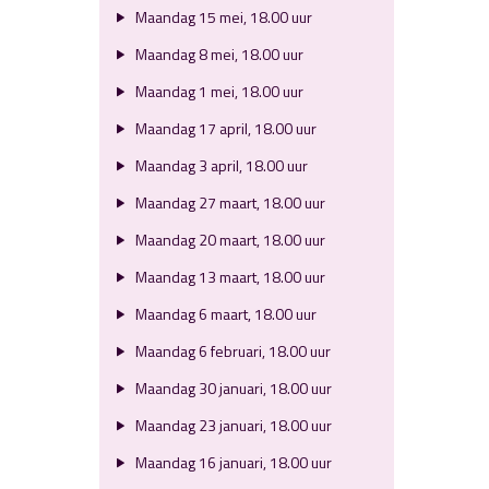
Maandag 15 mei, 18.00 uur
Maandag 8 mei, 18.00 uur
Maandag 1 mei, 18.00 uur
Maandag 17 april, 18.00 uur
Maandag 3 april, 18.00 uur
Maandag 27 maart, 18.00 uur
Maandag 20 maart, 18.00 uur
Maandag 13 maart, 18.00 uur
Maandag 6 maart, 18.00 uur
Maandag 6 februari, 18.00 uur
Maandag 30 januari, 18.00 uur
Maandag 23 januari, 18.00 uur
Maandag 16 januari, 18.00 uur