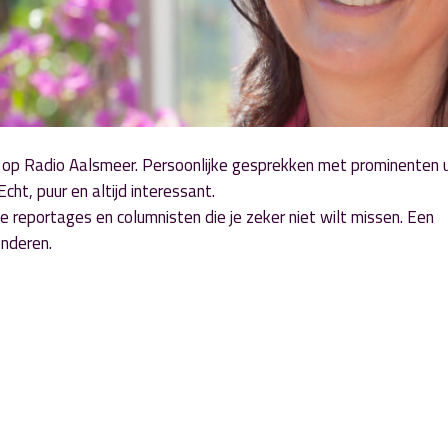
 op Radio Aalsmeer. Persoonlijke gesprekken met prominenten u
Echt, puur en altijd interessant.
 reportages en columnisten die je zeker niet wilt missen. Een
nderen.