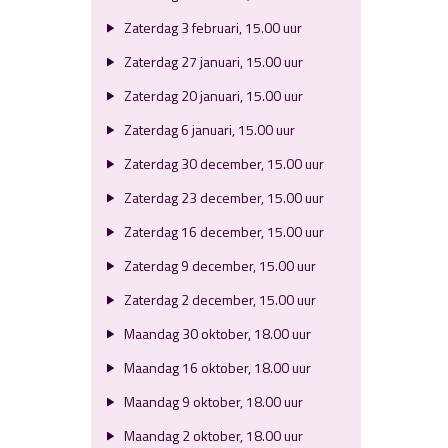
Zaterdag 3 februari, 15.00 uur
Zaterdag 27 januari, 15.00 uur
Zaterdag 20 januari, 15.00 uur
Zaterdag 6 januari, 15.00 uur
Zaterdag 30 december, 15.00 uur
Zaterdag 23 december, 15.00 uur
Zaterdag 16 december, 15.00 uur
Zaterdag 9 december, 15.00 uur
Zaterdag 2 december, 15.00 uur
Maandag 30 oktober, 18.00 uur
Maandag 16 oktober, 18.00 uur
Maandag 9 oktober, 18.00 uur
Maandag 2 oktober, 18.00 uur